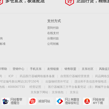
多仓直发，极速配送
正品行货，精致
支付方式
货到付款
在线支付
询
分期付款
标准
公司转账
家帮助
|
营销中心
|
手机京东
|
友情链接
|
销售联盟
|
京东社区
|
风险监
4号
|
ICP
|
药品医疗器械网络服务备案
|
自营医疗器械经营资质
|
药品网络
可证编号新出网证(京)字150号
|
出版物经营许可证
|
违法和不良信息举报电话：40
线：4006067733
经营证照
|
医疗器械第三方平台备案凭证（京）网械平台备字（
京东旗下网站：
京东钱包
|
京东云