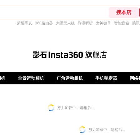
荣耀手表
360路由器
大疆无人机
腾讯听听
女神微单
智能音箱
腾讯
相机
全景运动相机
广角运动相机
手机稳定器
网络
努力加载中，请稍后...
努力加载中，请稍后...