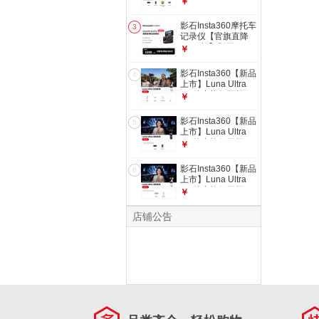
￥
配（不含Care无忧
台相机 一英寸AI三
换）
芯卓越夜景vlog旅行
影石Insta360摩托车
3
拍照神器 创作者套
记录仪【官旗直降
装（黑色） 官方标
1000起】影石
￥
配（不含Care无忧
Insta360 Ace Pro 运
换）
动相机 徕卡色彩防
影石Insta360【新品
4
抖骑行Vlog 官方翻
上市】Luna Ultra
新机
8K 徕卡旗舰双摄云
￥
台相机 一英寸AI三
芯卓越夜景vlog旅行
影石Insta360【新品
5
拍照神器 标准套装
上市】Luna Ultra
（白色） 1年Care
8K 徕卡旗舰双摄云
￥
无忧换
台相机 一英寸AI三
芯卓越夜景vlog旅行
影石Insta360【新品
6
拍照神器 【演唱会
上市】Luna Ultra
神器】续航套装（黑
8K 徕卡旗舰双摄云
￥
色） 官方标配（不
台相机 一英寸AI三
含Care无忧换）
芯卓越夜景vlog旅行
店铺公告
拍照神器 【演唱会
神器】续航套装（白
色） 官方标配（不
含Care无忧换）