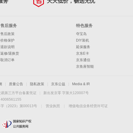
服务
天天低价，畅选无忧
售后服务
特色服务
售后政策
夺宝岛
价格保护
DIY装机
退款说明
延保服务
返修/退换货
京东E卡
取消订单
京东通信
京鱼座智能
测
|
质量公告
|
隐私政策
|
京东公益
|
Media & IR
交易第三方平台备案凭证
|
新出发京零 字第大120007号
06561155
2023）第00013号
|
营业执照
|
增值电信业务经营许可证