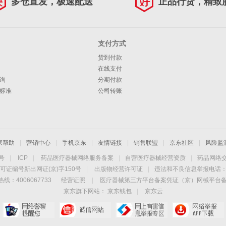
多仓直发，极速配送
正品行货，精致
支付方式
货到付款
在线支付
询
分期付款
标准
公司转账
家帮助
|
营销中心
|
手机京东
|
友情链接
|
销售联盟
|
京东社区
|
风险监
4号
|
ICP
|
药品医疗器械网络服务备案
|
自营医疗器械经营资质
|
药品网络
可证编号新出网证(京)字150号
|
出版物经营许可证
|
违法和不良信息举报电话：40
线：4006067733
经营证照
|
医疗器械第三方平台备案凭证（京）网械平台备字（
京东旗下网站：
京东钱包
|
京东云