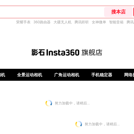
荣耀手表
360路由器
大疆无人机
腾讯听听
女神微单
智能音箱
腾讯
相机
全景运动相机
广角运动相机
手机稳定器
网络
努力加载中，请稍后...
努力加载中，请稍后...