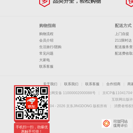
品类齐全，轻松购物
购物指南
配送方式
购物流程
上门自提
会员介绍
211限时达
生活旅行/团购
配送服务查
常见问题
配送费收取
大家电
联系客服
关于我们
|
联系我们
|
联系客服
|
合作招商
|
商
京公网安备 11000002000088号
|
京ICP备1104170
互联网出版许
Copyright © 2004 -
2026
京东JINGDONG 版权所有
|
消费者维权热
手机扫一扫，劲爆优
惠触手可得！
手机扫一扫，劲爆优
惠触手可得！