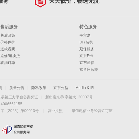
服务
天天低价，畅选无忧
售后服务
特色服务
售后政策
夺宝岛
价格保护
DIY装机
退款说明
延保服务
返修/退换货
京东E卡
取消订单
京东通信
京鱼座智能
测
|
质量公告
|
隐私政策
|
京东公益
|
Media & IR
交易第三方平台备案凭证
|
新出发京零 字第大120007号
06561155
2023）第00013号
|
营业执照
|
增值电信业务经营许可证