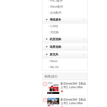
Pro 2配件
Wave配件
运动配件
增值服务
CARE
无忧换
机型选购
场景选购
麦克风
Wave
Mic Air
销售排行
影石Insta360【新品
1
上市】Luna Ultra
8K 徕卡旗舰双摄云
￥
台相机 一英寸AI三
芯卓越夜景vlog旅行
影石Insta360【新品
2
拍照神器 标准套装
上市】Luna Ultra
（黑色） 官方标配
8K 徕卡旗舰双摄云