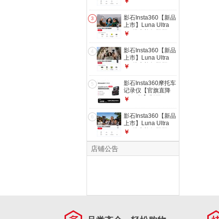
￥
（不含Care无忧
台相机 一英寸AI三
换）
芯卓越夜景vlog旅行
影石Insta360【新品
3
拍照神器 标准套装
上市】Luna Ultra
（白色） 官方标配
8K 徕卡旗舰双摄云
￥
（不含Care无忧
台相机 一英寸AI三
换）
芯卓越夜景vlog旅行
影石Insta360【新品
4
拍照神器 创作者套
上市】Luna Ultra
装（白色） 官方标
8K 徕卡旗舰双摄云
￥
配（不含Care无忧
台相机 一英寸AI三
换）
芯卓越夜景vlog旅行
影石Insta360摩托车
5
拍照神器 创作者套
记录仪【官旗直降
装（黑色） 官方标
1000起】影石
￥
配（不含Care无忧
Insta360 Ace Pro 运
换）
动相机 徕卡色彩防
影石Insta360【新品
6
抖骑行Vlog 官方翻
上市】Luna Ultra
新机
8K 徕卡旗舰双摄云
￥
台相机 一英寸AI三
芯卓越夜景vlog旅行
店铺公告
拍照神器 标准套装
（白色） 1年Care
无忧换